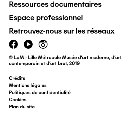
Ressources documentaires
Pied
Espace professionnel
de
Retrouvez-nous sur les réseaux
page
principal
© LaM - Lille Métropole Musée d'art moderne, d'art
contemporain et d'art brut, 2019
Crédits
Pied
Mentions légales
Politiques de confidentialité
de
Cookies
Plan du site
page
secondaire