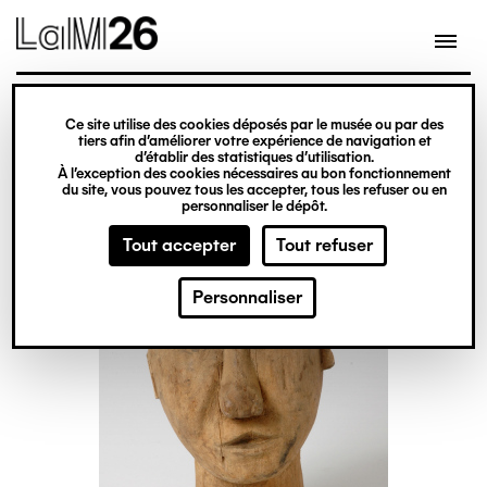
Gestion des cookies
Ce site utilise des cookies déposés par le musée ou par des
Aller
tiers afin d’améliorer votre expérience de navigation et
d’établir des statistiques d’utilisation.
au
À l’exception des cookies nécessaires au bon fonctionnement
du site, vous pouvez tous les accepter, tous les refuser ou en
contenu
personnaliser le dépôt.
principal
Tout accepter
Tout refuser
Personnaliser