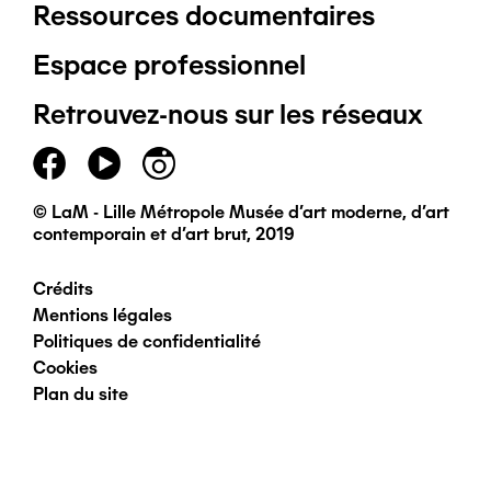
Ressources documentaires
Pied
Espace professionnel
de
Retrouvez-nous sur les réseaux
page
principal
© LaM - Lille Métropole Musée d'art moderne, d'art
contemporain et d'art brut, 2019
Crédits
Pied
Mentions légales
Politiques de confidentialité
de
Cookies
Plan du site
page
secondaire