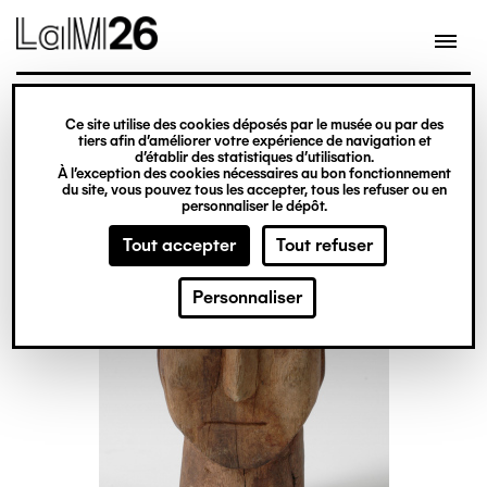
Gestion des cookies
Ce site utilise des cookies déposés par le musée ou par des
Aller
tiers afin d’améliorer votre expérience de navigation et
d’établir des statistiques d’utilisation.
au
À l’exception des cookies nécessaires au bon fonctionnement
du site, vous pouvez tous les accepter, tous les refuser ou en
contenu
personnaliser le dépôt.
principal
Tout accepter
Tout refuser
Personnaliser