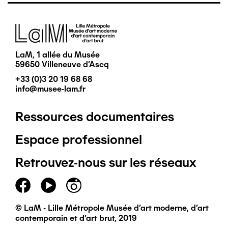
Image
LaM, 1 allée du Musée
59650 Villeneuve d'Ascq
+33 (0)3 20 19 68 68
info@musee-lam.fr
Ressources documentaires
Pied
Espace professionnel
de
Retrouvez-nous sur les réseaux
page
principal
© LaM - Lille Métropole Musée d'art moderne, d'art
contemporain et d'art brut, 2019