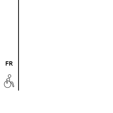
FR
EN