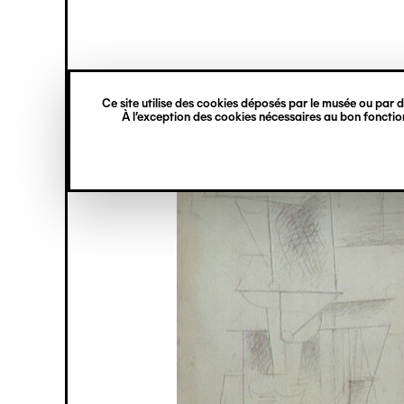
princ
Gestion des cookies
Navigation
verticale
Ce site utilise des cookies déposés par le musée ou par de
Aller
À l’exception des cookies nécessaires au bon fonction
au
contenu
principal