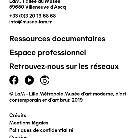
LaM, 1 allée du Musée
59650 Villeneuve d'Ascq
+33 (0)3 20 19 68 68
info@musee-lam.fr
Ressources documentaires
Pied
Espace professionnel
de
Retrouvez-nous sur les réseaux
page
principal
© LaM - Lille Métropole Musée d'art moderne, d'art
contemporain et d'art brut, 2019
Crédits
Pied
Mentions légales
Politiques de confidentialité
de
Cookies