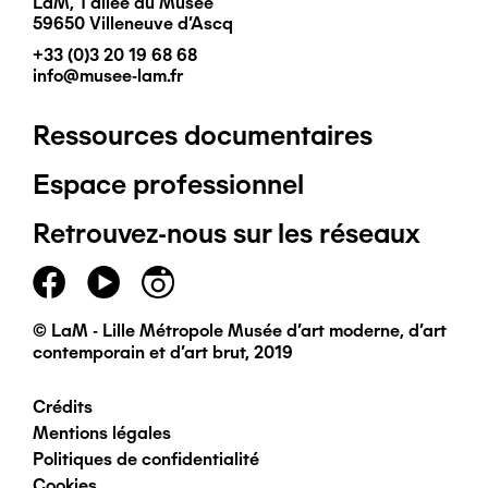
LaM, 1 allée du Musée
59650 Villeneuve d'Ascq
+33 (0)3 20 19 68 68
info@musee-lam.fr
Ressources documentaires
Pied
Espace professionnel
de
Retrouvez-nous sur les réseaux
page
principal
© LaM - Lille Métropole Musée d'art moderne, d'art
contemporain et d'art brut, 2019
Crédits
Pied
Mentions légales
Politiques de confidentialité
de
Cookies