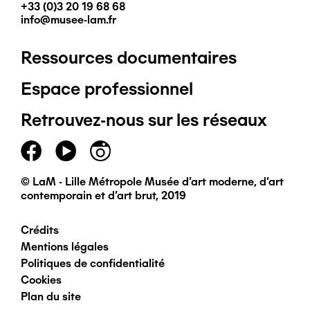
+33 (0)3 20 19 68 68
info@musee-lam.fr
Ressources documentaires
Pied
Espace professionnel
de
Retrouvez-nous sur les réseaux
page
principal
© LaM - Lille Métropole Musée d'art moderne, d'art
contemporain et d'art brut, 2019
Crédits
Pied
Mentions légales
Politiques de confidentialité
de
Cookies
Plan du site
page