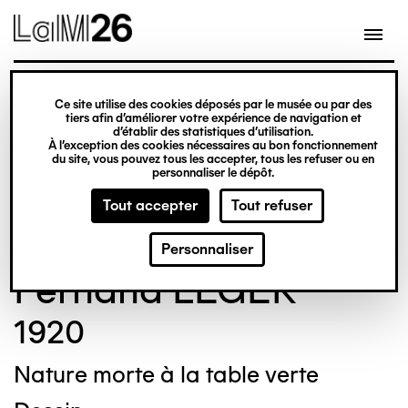
Gestion des cookies
Ce site utilise des cookies déposés par le musée ou par des
Aller
tiers afin d’améliorer votre expérience de navigation et
d’établir des statistiques d’utilisation.
au
À l’exception des cookies nécessaires au bon fonctionnement
du site, vous pouvez tous les accepter, tous les refuser ou en
contenu
© Crédit photo : Nicolas Dewitte/LaM Lille
personnaliser le dépôt.
principal
métropole musée d’art moderne d’art
Tout accepter
Tout refuser
contemporain et d’art brut
Personnaliser
Fernand LÉGER
1920
Nature morte à la table verte