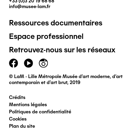
+33 (0)3 20 19 68 68
info@musee-lam.fr
Ressources documentaires
Pied
Espace professionnel
de
Retrouvez-nous sur les réseaux
page
principal
© LaM - Lille Métropole Musée d'art moderne, d'art
contemporain et d'art brut, 2019
Crédits
Pied
Mentions légales
Politiques de confidentialité
de
Cookies
Plan du site
page