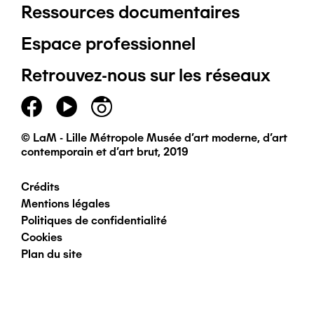
Ressources documentaires
Pied
Espace professionnel
de
Retrouvez-nous sur les réseaux
page
principal
© LaM - Lille Métropole Musée d'art moderne, d'art
contemporain et d'art brut, 2019
Crédits
Pied
Mentions légales
Politiques de confidentialité
de
Cookies
Plan du site
page
secondaire