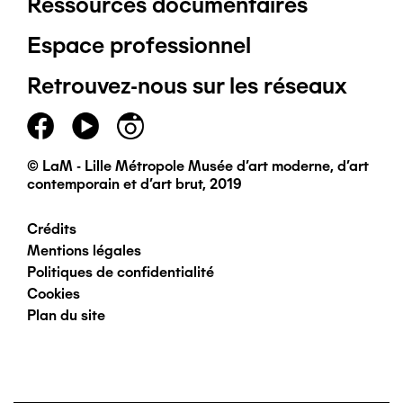
Ressources documentaires
Pied
Espace professionnel
de
Retrouvez-nous sur les réseaux
page
principal
© LaM - Lille Métropole Musée d'art moderne, d'art
contemporain et d'art brut, 2019
Crédits
Pied
Mentions légales
Politiques de confidentialité
de
Cookies
Plan du site
page
secondaire