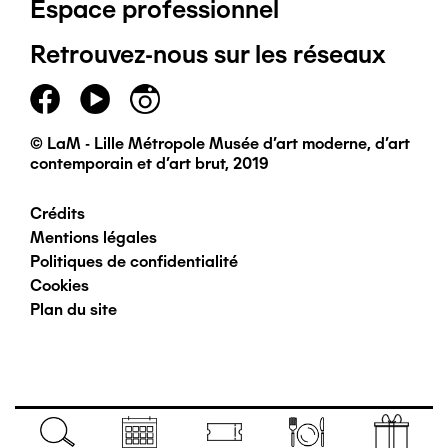
Espace professionnel
de
Retrouvez-nous sur les réseaux
page
principal
© LaM - Lille Métropole Musée d'art moderne, d'art
contemporain et d'art brut, 2019
Crédits
Pied
Mentions légales
Politiques de confidentialité
de
Cookies
Plan du site
page
secondaire
Navigation