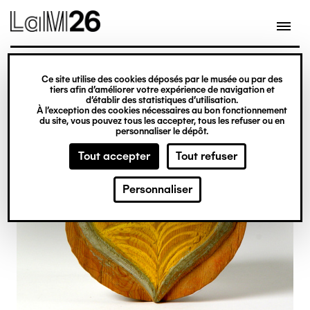
Gestion des cookies
Ce site utilise des cookies déposés par le musée ou par des
Aller
tiers afin d’améliorer votre expérience de navigation et
d’établir des statistiques d’utilisation.
au
À l’exception des cookies nécessaires au bon fonctionnement
du site, vous pouvez tous les accepter, tous les refuser ou en
contenu
personnaliser le dépôt.
principal
Tout accepter
Tout refuser
Personnaliser