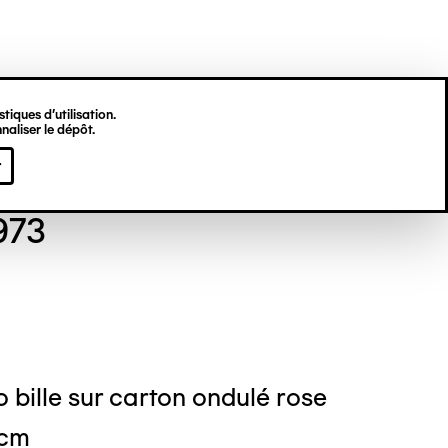
tiques d’utilisation.
naliser le dépôt.
n POUS
r
973
o bille sur carton ondulé rose
 cm