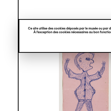
princ
Gestion des cookies
Navigation
verticale
Ce site utilise des cookies déposés par le musée ou par de
Aller
À l’exception des cookies nécessaires au bon fonction
au
contenu
principal