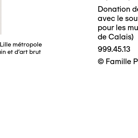
Donation de
avec le sou
pour les m
de Calais)
Lille métropole
999.45.13
n et d’art brut
© Famille 