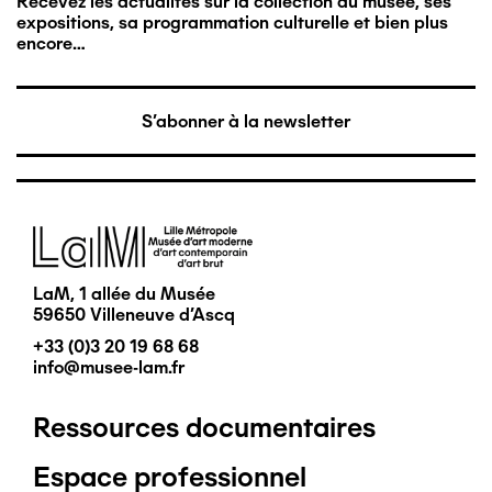
Recevez les actualités sur la collection du musée, ses
expositions, sa programmation culturelle et bien plus
encore…
S'abonner à la newsletter
Image
LaM, 1 allée du Musée
59650 Villeneuve d'Ascq
+33 (0)3 20 19 68 68
info@musee-lam.fr
Ressources documentaires
Pied
Espace professionnel