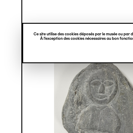
princ
Gestion des cookies
Navigation
verticale
Ce site utilise des cookies déposés par le musée ou par de
Aller
À l’exception des cookies nécessaires au bon fonction
au
contenu
principal