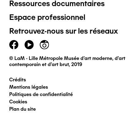
Ressources documentaires
Pied
Espace professionnel
de
Retrouvez-nous sur les réseaux
page
principal
© LaM - Lille Métropole Musée d'art moderne, d'art
contemporain et d'art brut, 2019
Crédits
Pied
Mentions légales
Politiques de confidentialité
de
Cookies
Plan du site
page
secondaire