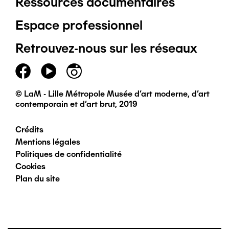
Ressources documentaires
Pied
Espace professionnel
de
Retrouvez-nous sur les réseaux
page
principal
© LaM - Lille Métropole Musée d'art moderne, d'art
contemporain et d'art brut, 2019
Crédits
Pied
Mentions légales
Politiques de confidentialité
de
Cookies
Plan du site
page
secondaire