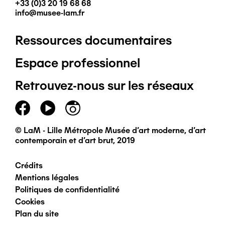
+33 (0)3 20 19 68 68
info@musee-lam.fr
Ressources documentaires
Pied
Espace professionnel
de
Retrouvez-nous sur les réseaux
page
principal
© LaM - Lille Métropole Musée d'art moderne, d'art
contemporain et d'art brut, 2019
Crédits
Pied
Mentions légales
Politiques de confidentialité
de
Cookies
Plan du site
page