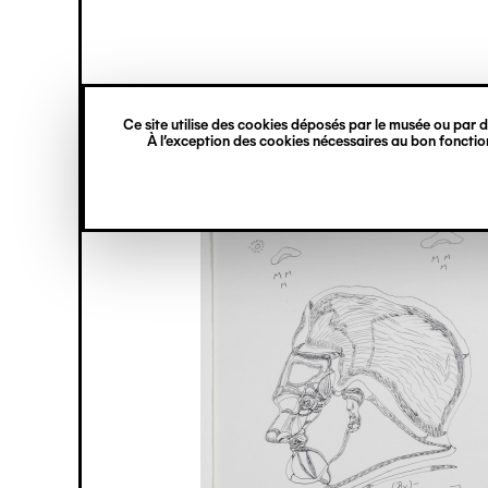
princ
Gestion des cookies
Navigation
verticale
Ce site utilise des cookies déposés par le musée ou par de
Aller
À l’exception des cookies nécessaires au bon fonction
au
contenu
principal