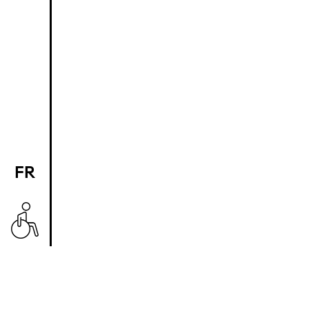
FR
EN