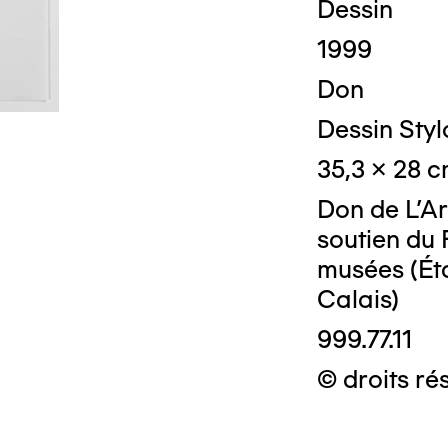
Dessin
1999
Don
Dessin Stylo
35,3 x 28 
Don de L'Ar
soutien du 
musées (Ét
Calais)
999.77.11
© droits ré