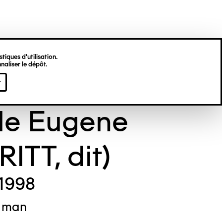
tiques d’utilisation.
naliser le dépôt.
e MERRITT
r
de Eugene
ITT, dit)
 1998
s man