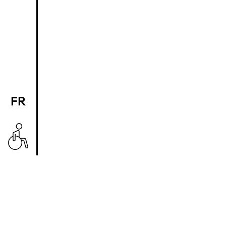
FR
EN