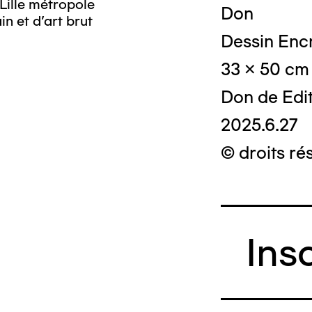
Lille métropole
Don
n et d’art brut
Dessin Encr
33 x 50 cm
Don de Edi
2025.6.27
© droits ré
Ins