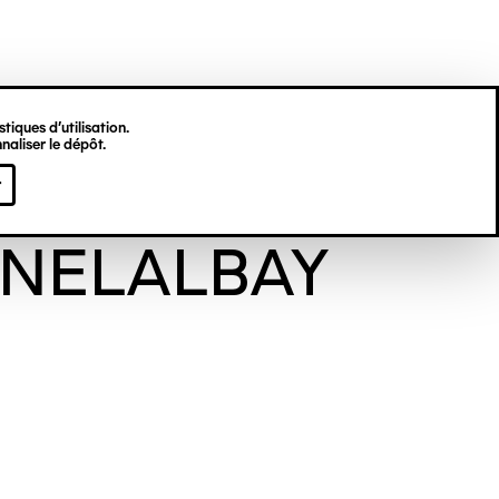
tiques d’utilisation.
naliser le dépôt.
èse
r
NELALBAY