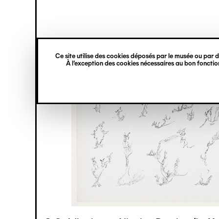
princ
Gestion des cookies
Navigation
verticale
Ce site utilise des cookies déposés par le musée ou par de
Aller
À l’exception des cookies nécessaires au bon fonction
au
contenu
principal