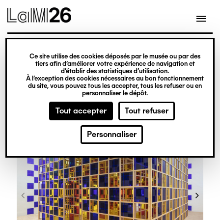
Gestion des cookies
Ce site utilise des cookies déposés par le musée ou par des
Aller
tiers afin d’améliorer votre expérience de navigation et
d’établir des statistiques d’utilisation.
au
À l’exception des cookies nécessaires au bon fonctionnement
du site, vous pouvez tous les accepter, tous les refuser ou en
contenu
personnaliser le dépôt.
principal
Tout accepter
Tout refuser
Personnaliser