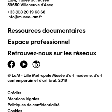
LaM, 1 allée du Musée
59650 Villeneuve d'Ascq
+33 (0)3 20 19 68 68
info@musee-lam.fr
Ressources documentaires
Pied
Espace professionnel
de
Retrouvez-nous sur les réseaux
page
principal
© LaM - Lille Métropole Musée d'art moderne, d'art
contemporain et d'art brut, 2019
Crédits
Pied
Mentions légales
Politiques de confidentialité
de
Cookies