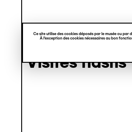
princ
Gestion des cookies
Aller
Navigation
au
contenu
verticale
principal
visite
Ce site utilise des cookies déposés par le musée ou par de
À l’exception des cookies nécessaires au bon fonction
Visites flashs