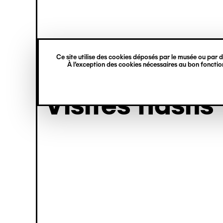
princ
Gestion des cookies
Aller
Navigation
au
contenu
verticale
principal
visite
Ce site utilise des cookies déposés par le musée ou par de
À l’exception des cookies nécessaires au bon fonction
Visites flashs