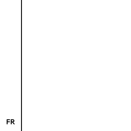
FR
EN