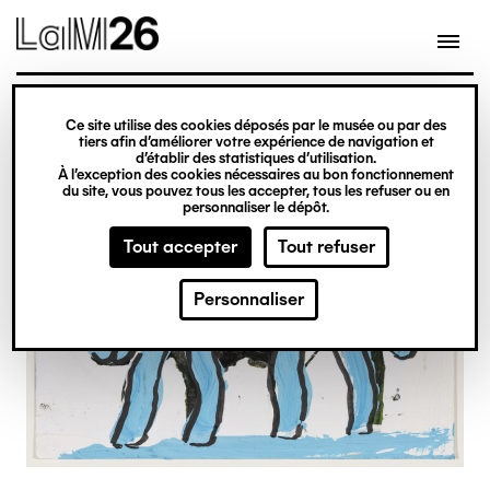
Gestion des cookies
Ce site utilise des cookies déposés par le musée ou par des
Aller
tiers afin d’améliorer votre expérience de navigation et
d’établir des statistiques d’utilisation.
au
À l’exception des cookies nécessaires au bon fonctionnement
du site, vous pouvez tous les accepter, tous les refuser ou en
contenu
personnaliser le dépôt.
principal
Tout accepter
Tout refuser
Personnaliser