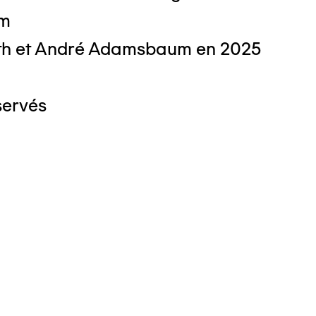
cm
th et André Adamsbaum en 2025
servés