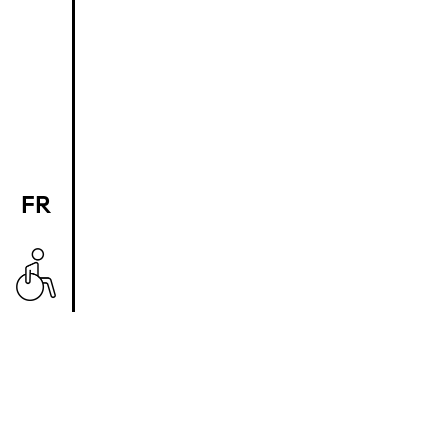
FR
EN