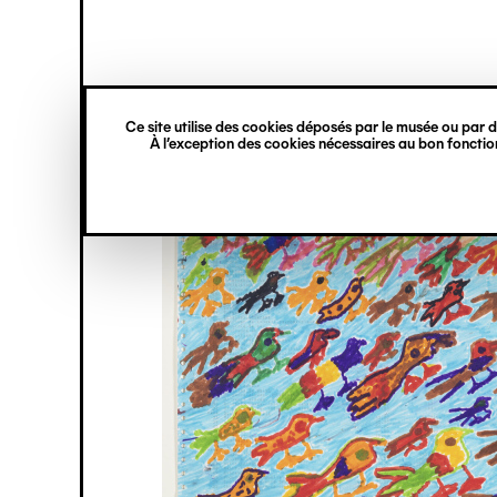
princ
Gestion des cookies
Navigation
verticale
Ce site utilise des cookies déposés par le musée ou par de
Aller
À l’exception des cookies nécessaires au bon fonction
au
contenu
principal