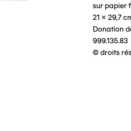
sur papier f
21 x 29,7 c
Donation d
999.135.83
© droits ré