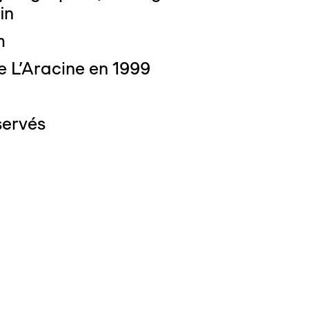
in
m
e L'Aracine en 1999
servés