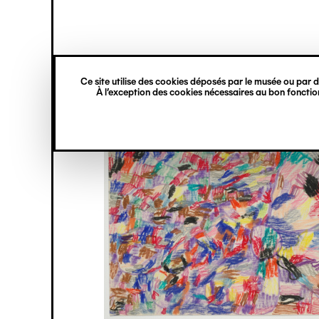
princ
Gestion des cookies
Navigation
verticale
Ce site utilise des cookies déposés par le musée ou par de
Aller
À l’exception des cookies nécessaires au bon fonction
au
contenu
principal