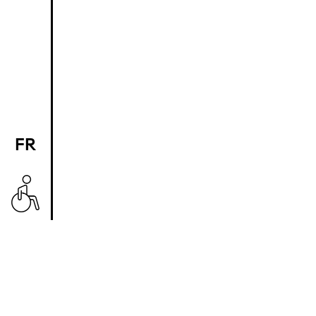
FR
EN