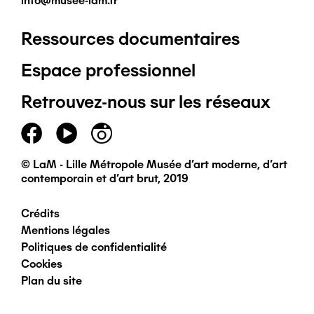
info@musee-lam.fr
Ressources documentaires
Pied
Espace professionnel
de
Retrouvez-nous sur les réseaux
page
principal
© LaM - Lille Métropole Musée d'art moderne, d'art
contemporain et d'art brut, 2019
Crédits
Pied
Mentions légales
Politiques de confidentialité
de
Cookies
Plan du site
page