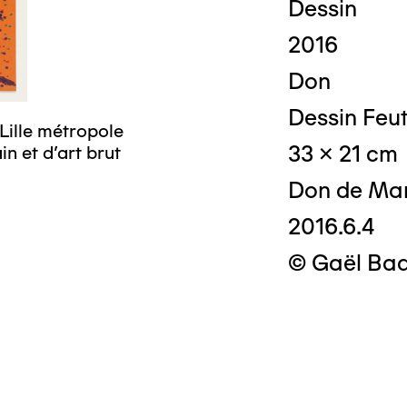
Dessin
2016
Don
Dessin Feut
Lille métropole
33 x 21 cm
n et d’art brut
Don de Mar
2016.6.4
© Gaël Ba