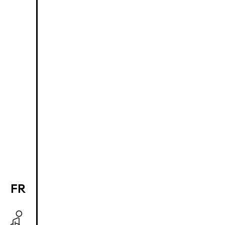
FR
EN