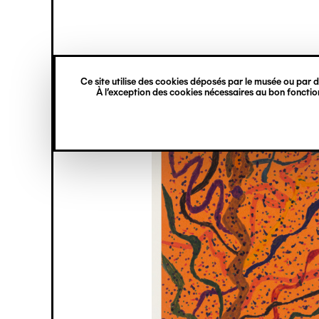
princ
Gestion des cookies
Navigation
verticale
Ce site utilise des cookies déposés par le musée ou par de
Aller
À l’exception des cookies nécessaires au bon fonction
au
contenu
principal