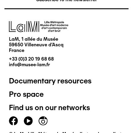
Image
LaM, 1 allée du Musée
59650 Villeneuve d'Ascq
France
+33 (0)3 20 19 68 68
info@musee-lam.fr
Documentary resources
Pied
Pro space
de
Find us on our networks
page
principal