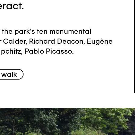
eract.
r the park's ten monumental
r Calder, Richard Deacon, Eugène
pchitz, Pablo Picasso.
 walk