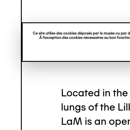
princ
Gestion des cookies
Skip
Navigation
to
main
verticale
content
Sculpture G
Ce site utilise des cookies déposés par le musée ou par de
À l’exception des cookies nécessaires au bon fonction
Located in the
lungs of the Li
LaM is an open