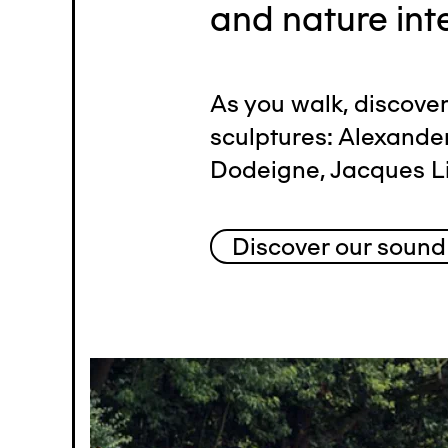
and nature int
As you walk, discove
sculptures: Alexande
Dodeigne, Jacques Li
Discover our sound
Image