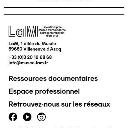
Image
LaM, 1 allée du Musée
59650 Villeneuve d'Ascq
+33 (0)3 20 19 68 68
info@musee-lam.fr
Ressources documentaires
Pied
Espace professionnel
de
Retrouvez-nous sur les réseaux
page
principal