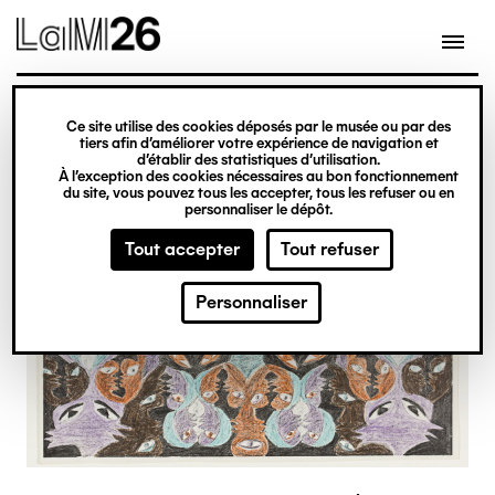
Gestion des cookies
Ce site utilise des cookies déposés par le musée ou par des
Aller
tiers afin d’améliorer votre expérience de navigation et
d’établir des statistiques d’utilisation.
au
À l’exception des cookies nécessaires au bon fonctionnement
du site, vous pouvez tous les accepter, tous les refuser ou en
contenu
personnaliser le dépôt.
principal
Tout accepter
Tout refuser
Personnaliser