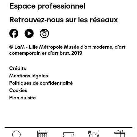
Espace professionnel
de
Retrouvez-nous sur les réseaux
page
principal
© LaM - Lille Métropole Musée d'art moderne, d'art
contemporain et d'art brut, 2019
Crédits
Pied
Mentions légales
Politiques de confidentialité
de
Cookies
Plan du site
page
secondaire
Navigation