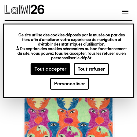
Gestion des cookies
Ce site utilise des cookies déposés par le musée ou par des
Aller
tiers afin d’améliorer votre expérience de navigation et
d’établir des statistiques d’utilisation.
au
À l’exception des cookies nécessaires au bon fonctionnement
du site, vous pouvez tous les accepter, tous les refuser ou en
contenu
personnaliser le dépôt.
principal
Tout accepter
Tout refuser
Personnaliser