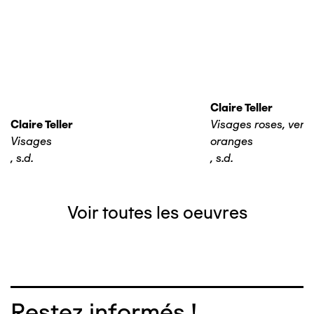
Claire Teller
Claire Teller
Visages roses, verts,
Visages
oranges
,
s.d.
,
s.d.
Voir toutes les oeuvres
Restez informés !