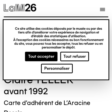
Gestion des cookies
Ce site utilise des cookies déposés par le musée ou par des
Aller
tiers afin d’améliorer votre expérience de navigation et
d’établir des statistiques d’utilisation.
au
À l’exception des cookies nécessaires au bon fonctionnement
du site, vous pouvez tous les accepter, tous les refuser ou en
contenu
© Crédit photo : Nicolas Dewitte/LaM Lille
personnaliser le dépôt.
principal
métropole musée d’art moderne d’art
Tout accepter
Tout refuser
contemporain et d’art brut
Personnaliser
Claire TELLER
avant 1992
Carte d'adhérent de L'Aracine