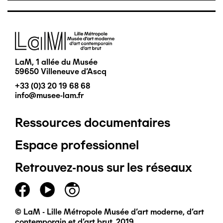
Image
LaM, 1 allée du Musée
59650 Villeneuve d'Ascq
+33 (0)3 20 19 68 68
info@musee-lam.fr
Ressources documentaires
Pied
Espace professionnel
de
Retrouvez-nous sur les réseaux
page
principal
© LaM - Lille Métropole Musée d'art moderne, d'art
contemporain et d'art brut, 2019