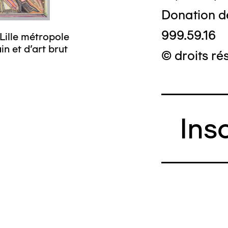
Donation d
999.59.16
Lille métropole
n et d’art brut
© droits ré
Ins