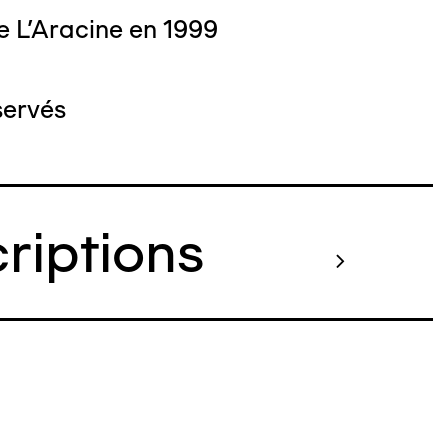
e L'Aracine en 1999
servés
criptions