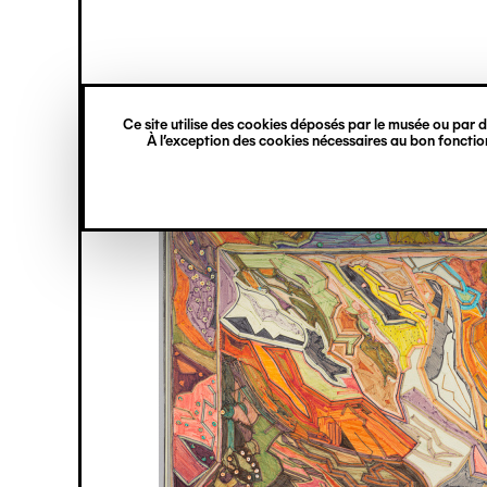
princ
Gestion des cookies
Navigation
verticale
Ce site utilise des cookies déposés par le musée ou par de
Aller
À l’exception des cookies nécessaires au bon fonction
au
contenu
principal