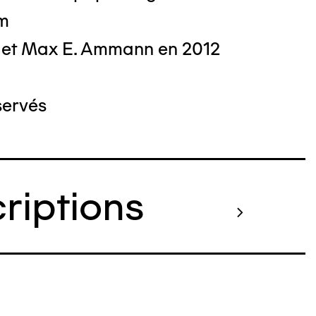
cm
 et Max E. Ammann en 2012
servés
criptions