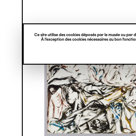
princ
Gestion des cookies
Navigation
verticale
Ce site utilise des cookies déposés par le musée ou par de
Aller
À l’exception des cookies nécessaires au bon fonction
au
contenu
principal