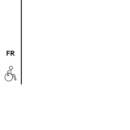
FR
EN