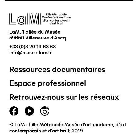
Image
LaM, 1 allée du Musée
59650 Villeneuve d'Ascq
+33 (0)3 20 19 68 68
info@musee-lam.fr
Ressources documentaires
Pied
Espace professionnel
de
Retrouvez-nous sur les réseaux
page
principal
© LaM - Lille Métropole Musée d'art moderne, d'art
contemporain et d'art brut, 2019