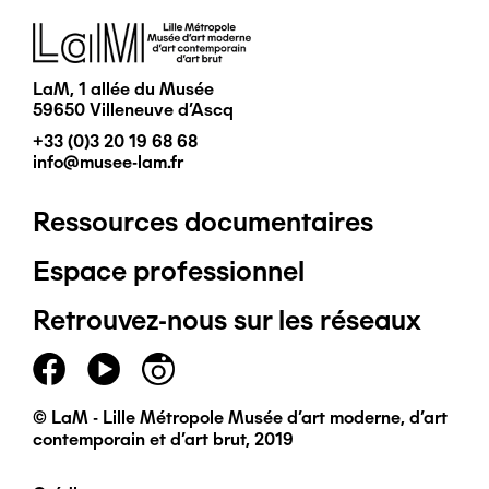
Image
LaM, 1 allée du Musée
59650 Villeneuve d'Ascq
+33 (0)3 20 19 68 68
info@musee-lam.fr
Ressources documentaires
Pied
Espace professionnel
de
Retrouvez-nous sur les réseaux
page
principal
© LaM - Lille Métropole Musée d'art moderne, d'art
contemporain et d'art brut, 2019