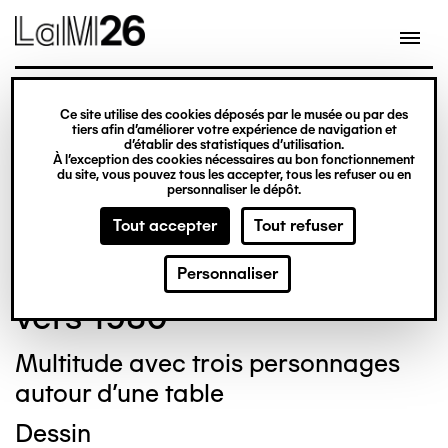
Gestion des cookies
Ce site utilise des cookies déposés par le musée ou par des
Aller
tiers afin d’améliorer votre expérience de navigation et
d’établir des statistiques d’utilisation.
au
À l’exception des cookies nécessaires au bon fonctionnement
du site, vous pouvez tous les accepter, tous les refuser ou en
contenu
© Crédit photo : Michel Bourguet
personnaliser le dépôt.
principal
Tout accepter
Tout refuser
Otto GILLI
Personnaliser
vers 1980
Multitude avec trois personnages
autour d'une table
Dessin