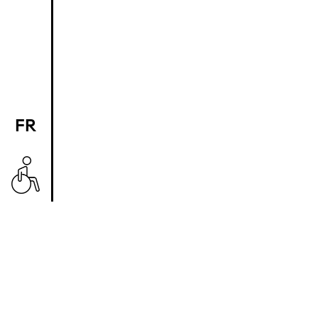
FR
EN