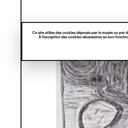
princ
Gestion des cookies
Navigation
verticale
Ce site utilise des cookies déposés par le musée ou par de
Aller
À l’exception des cookies nécessaires au bon fonction
au
contenu
principal