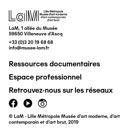
Image
LaM, 1 allée du Musée
59650 Villeneuve d'Ascq
+33 (0)3 20 19 68 68
info@musee-lam.fr
Ressources documentaires
Pied
Espace professionnel
de
Retrouvez-nous sur les réseaux
page
principal
© LaM - Lille Métropole Musée d'art moderne, d'art
contemporain et d'art brut, 2019