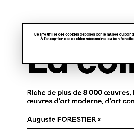
princ
Gestion des cookies
Navigation
rmer
rmer
rmer
rmer
rmer
rmer
verticale
Ce site utilise des cookies déposés par le musée ou par de
À l’exception des cookies nécessaires au bon fonction
Aller
La col
au
contenu
principal
31)
(29)
(23)
(18)
(18)
(18)
Riche de plus de 8 000 œuvres, l
(12)
(5)
(8)
(7)
œuvres d’art moderne, d’art con
(2)
(1)
(1)
(2)
(1)
Auguste FORESTIER
(1)
(1)