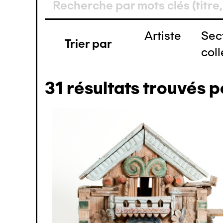
(1)
(1)
(1)
Artiste
Sec
(1)
Trier par
coll
31
résultats trouvés p