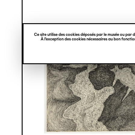
princ
Gestion des cookies
Navigation
verticale
Ce site utilise des cookies déposés par le musée ou par de
Aller
À l’exception des cookies nécessaires au bon fonction
au
contenu
principal