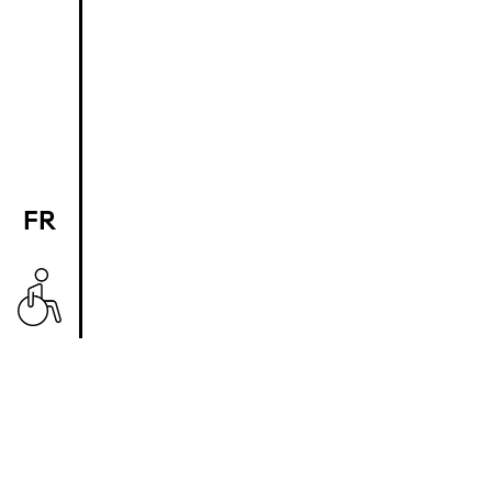
FR
EN