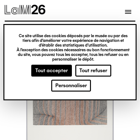
Gestion des cookies
Ce site utilise des cookies déposés par le musée ou par des
Aller
tiers afin d’améliorer votre expérience de navigation et
d’établir des statistiques d’utilisation.
au
À l’exception des cookies nécessaires au bon fonctionnement
du site, vous pouvez tous les accepter, tous les refuser ou en
contenu
personnaliser le dépôt.
principal
Tout accepter
Tout refuser
Personnaliser