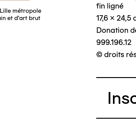
fin ligné
Lille métropole
17,6 x 24,5
n et d’art brut
Donation d
999.196.12
© droits ré
Ins