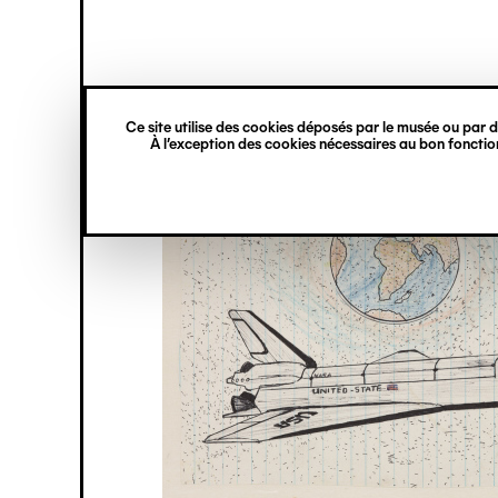
princ
Gestion des cookies
Navigation
verticale
Ce site utilise des cookies déposés par le musée ou par de
Aller
À l’exception des cookies nécessaires au bon fonction
au
contenu
principal