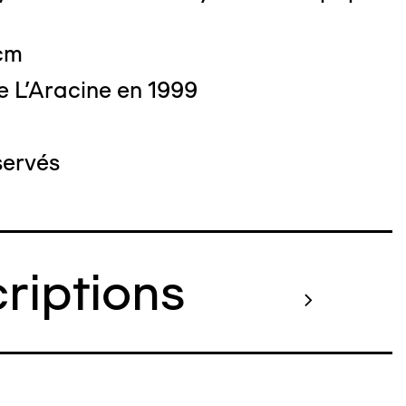
 cm
e L'Aracine en 1999
servés
criptions