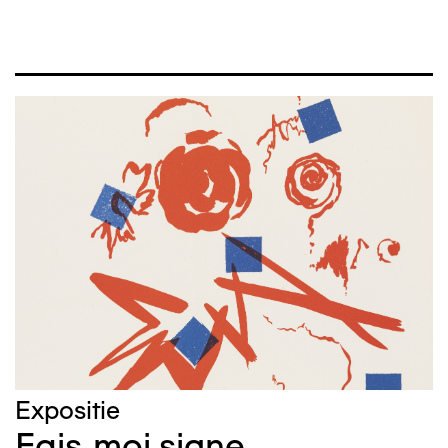
Afbeelding
Expositie
Fais-moi signe