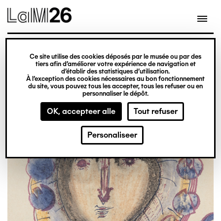
Gestion des cookies
Ce site utilise des cookies déposés par le musée ou par des
tiers afin d’améliorer votre expérience de navigation et
Overslaan
Exposities archieven
d’établir des statistiques d’utilisation.
À l’exception des cookies nécessaires au bon fonctionnement
en
du site, vous pouvez tous les accepter, tous les refuser ou en
naar
personnaliser le dépôt.
de
OK, accepteer alle
Tout refuser
inhoud
gaan
Afbeelding
Personaliseer