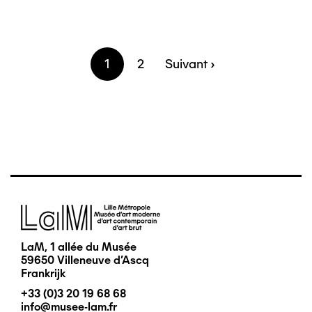
Pagina
1
Pagina
2
Volgende
Suivant ›
Paginering
pagina
Afbeelding
LaM, 1 allée du Musée
59650 Villeneuve d'Ascq
Frankrijk
+33 (0)3 20 19 68 68
info@musee-lam.fr