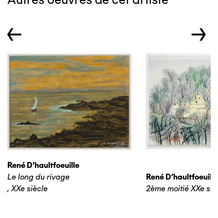
←
→
René D'haultfoeuille
Le long du rivage
René D'haultfoeuille
,
XXe siècle
2ème moitié XXe siè